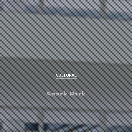
CULTURAL
Spark Park
권도현 / DOHYUN KWON